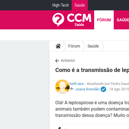
High-Tech
Saúde
FÓRUM
SAÚD
Fórum
Saúde
Anterior
Como é a transmissão de le
beth.lara
- Atualizado por Pedro.Sau
Joana Brandão
-
18 ago 2015
Olá! A leptospirose é uma doença tr
animais também podem contaminar 
transmissão dessa doença? Muito o