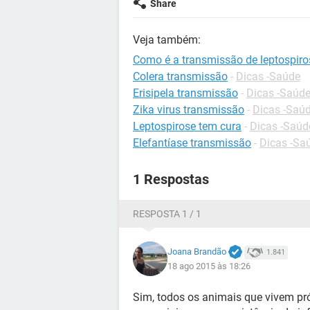
Share
Veja também:
Como é a transmissão de leptospiro
Colera transmissão
-
Dicas -Saúde
Erisipela transmissão
-
Dicas -Saúd
Zika virus transmissão
-
Dicas -Saú
Leptospirose tem cura
-
Dicas -Saúd
Elefantíase transmissão
-
Dicas -Sa
1 Respostas
RESPOSTA 1 / 1
Joana Brandão
1.841
18 ago 2015 às 18:26
Sim, todos os animais que vivem pr