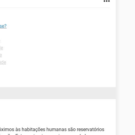
se?
e
de
e
úde
óximos às habitações humanas são reservatórios