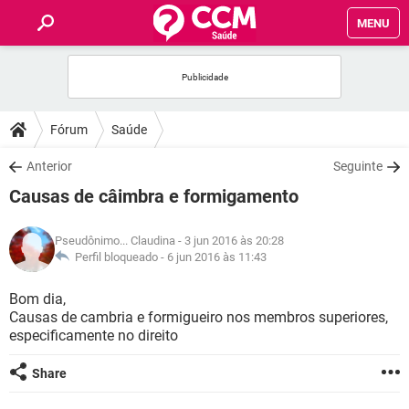
MENU
INÍCIO
FÓRUM
Fórum
Saúde
SAÚDE
Anterior
Seguinte
Causas de câimbra e formigamento
FAMÍLIA
Pseudônimo... Claudina
- 3 jun 2016 às 20:28
NUTRIÇÃO
Perfil bloqueado -
6 jun 2016 às 11:43
Bom dia,
BEM-ESTAR
Causas de cambria e formigueiro nos membros superiores,
especificamente no direito
SEXUALIDADE
Share
GLOSSÁRIO