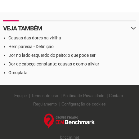
VEJA TAMBÉM
Causas das dores na virilha
Hemiparesia - Definição
Dor no lado esquerdo do peito: o que pode ser
Dor de cabeça constante: causas e como aliviar
Omoplata
Equipe
Termos de uso
Política de Privacidade
Contato
Regulamento
Configuração de cookies
br.ccm.net