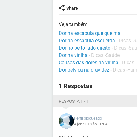
Share
Veja também:
Dor na escápula que queima
Dor na escapula esquerda
-
Dicas -
Dor no peito lado direito
-
Dicas -Sa
Dor na virilha
-
Dicas -Saúde
Causas das dores na virilha
-
Dicas 
Dor pelvica na gravidez
-
Dicas -Fam
1 Respostas
RESPOSTA 1 / 1
Perfil bloqueado
4 jan 2018 às 10:04