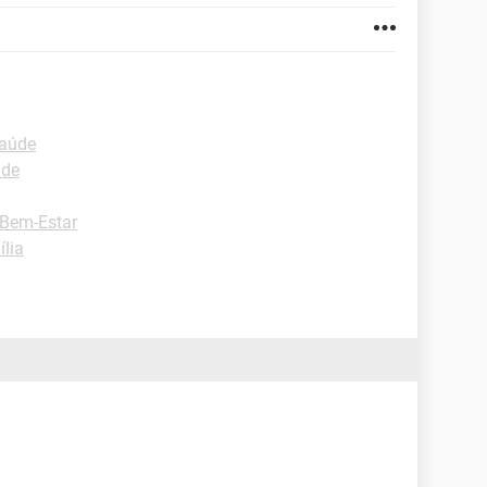
Saúde
úde
-Bem-Estar
ília