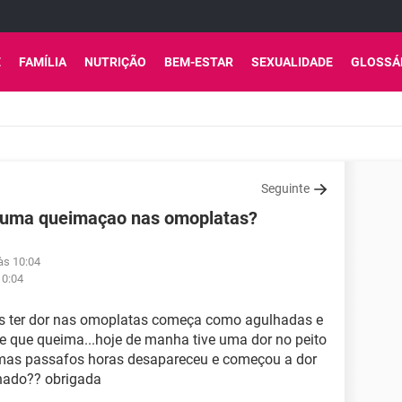
E
FAMÍLIA
NUTRIÇÃO
BEM-ESTAR
SEXUALIDADE
GLOSSÁ
Seguinte
e uma queimaçao nas omoplatas?
às 10:04
10:04
es ter dor nas omoplatas começa como agulhadas e
e que queima...hoje de manha tive uma dor no peito
mas passafos horas desapareceu e começou a dor
onado?? obrigada