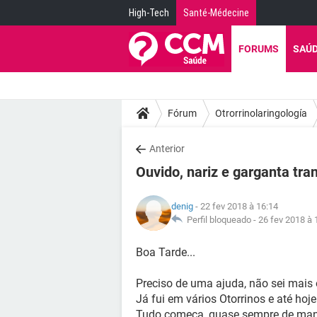
High-Tech
Santé-Médecine
FORUMS
SAÚ
Fórum
Otrorrinolaringología
Anterior
Ouvido, nariz e garganta tra
denig
- 22 fev 2018 à 16:14
Perfil bloqueado -
26 fev 2018 à 
Boa Tarde...
Preciso de uma ajuda, não sei mais 
Já fui em vários Otorrinos e até ho
Tudo começa, quase sempre de manh