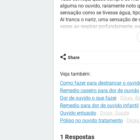
alguma no ouvido, raramente noto q
sensação como se tivesse água, tip
Aí tranca o nariz, uma sensação de
vezes ao respirar profundamente, ou 
minha amídalas sempre estão incha
disse que eu não solto o catarro co
um tempo, mas voltou. Eu falo baixo
serve para alguma coisa, eu tenho cr
Share
E para voltar ao normal, só deitando,
Por favor uma ajuda, não aguento m
Veja também:
Como fazer para destrancar o ouvid
Remedio caseiro para dor de ouvido
Dor de ouvido o que fazer
-
Dicas -B
Remedio para dor de ouvido infantil
Ouvido entupido
-
Dicas -Saúde
Pólipo no ouvido tratamento
-
Dicas
1 Respostas