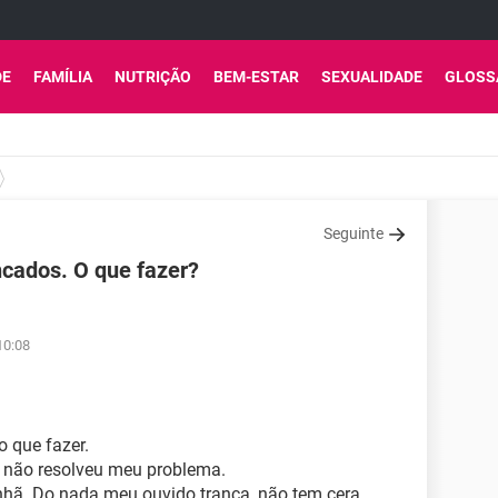
DE
FAMÍLIA
NUTRIÇÃO
BEM-ESTAR
SEXUALIDADE
GLOSS
Seguinte
ncados. O que fazer?
10:08
o que fazer.
je não resolveu meu problema.
ã. Do nada meu ouvido tranca, não tem cera