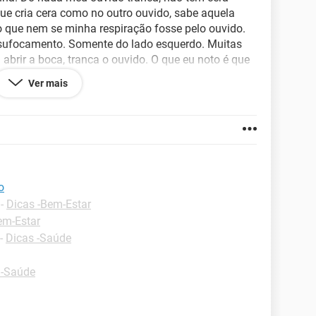
ue cria cera como no outro ouvido, sabe aquela
o que nem se minha respiração fosse pelo ouvido.
 sufocamento. Somente do lado esquerdo. Muitas
abrir a boca, tranca o ouvido. O que eu noto é que
das. Não dói nada, nada. Uma vez um otorrino me
Ver mais
mo deveria, me receito uma medicação, resolveu por
, e com esse problema falo mais baixo ainda. E se
ises de enxaquecas terríveis.
 aí destranca ouvido e nariz, volta ao normal.
ais essa sensação, faz anos.
o
-
Dicas -Bem-Estar
em-Estar
-
Dicas -Saúde
 -Saúde