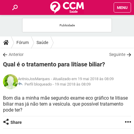
MENU
INÍCIO
FÓRUM
Fórum
Saúde
SAÚDE
Anterior
Seguinte
Qual é o tratamento para litíase biliar?
FAMÍLIA
AntnioJosMarques
- Atualizado em 19 mai 2018 às 08:09
NUTRIÇÃO
Perfil bloqueado -
19 mai 2018 às 08:09
Bom dia a minha mãe segundo exame eco gráfico te litiase
BEM-ESTAR
biliar mas já não tem a vesícula. que possível tratamento
pode ter?
SEXUALIDADE
Share
GLOSSÁRIO