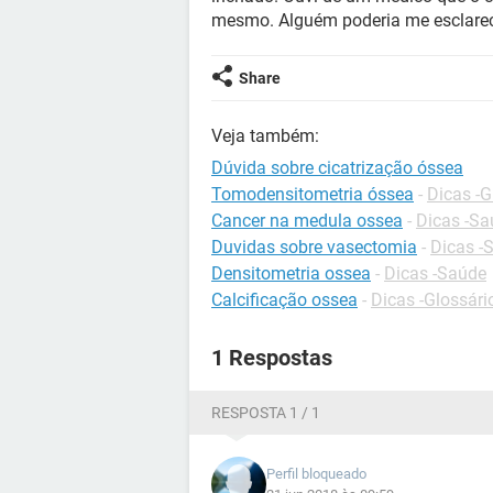
mesmo. Alguém poderia me esclarec
Share
Veja também:
Dúvida sobre cicatrização óssea
Tomodensitometria óssea
-
Dicas -G
Cancer na medula ossea
-
Dicas -Sa
Duvidas sobre vasectomia
-
Dicas -
Densitometria ossea
-
Dicas -Saúde
Calcificação ossea
-
Dicas -Glossári
1 Respostas
RESPOSTA 1 / 1
Perfil bloqueado