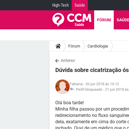
High-Tech
Saúde
FÓRUM
SAÚD
Fórum
Cardiologia
Anterior
Dúvida sobre cicatrização ó
Fabiana
- 20 jun 2018 às 16:12
Perfil bloqueado -
21 jun 2018 às
Olá boa tarde!
Minha filha passou por um procedime
redirecionamento no fluxo sanguíneo
dela, exatamente em cima do corte d
inchado. Ouvi de um médico que o co