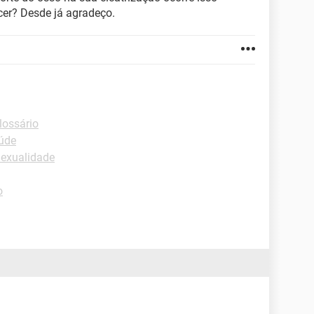
er? Desde já agradeço.
lossário
úde
Sexualidade
o