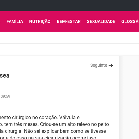
E
FAMÍLIA
NUTRIÇÃO
BEM-ESTAR
SEXUALIDADE
GLOSSÁ
Seguinte
ssea
 09:59
nto cirúrgico no coração. Válvula e
. tem três meses. Criou-se um alto relevo no peito
a cirurgia. Não sei explicar bem como se tivesse
rte do osso na sua cicatrização ocorre isso