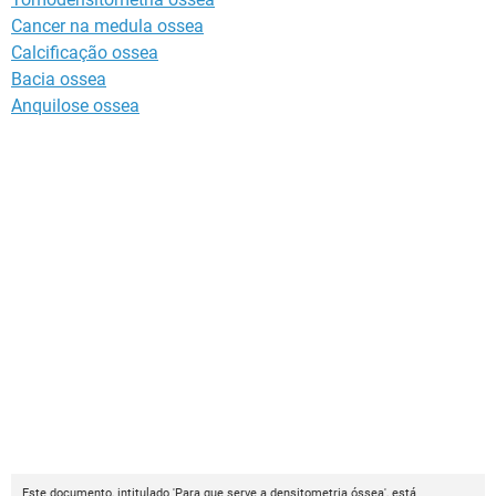
Cancer na medula ossea
Calcificação ossea
Bacia ossea
Anquilose ossea
Este documento, intitulado 'Para que serve a densitometria óssea', está