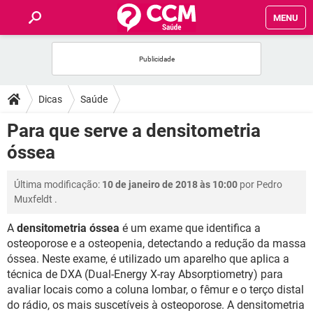
MENU
INÍCIO
FÓRUM
Dicas
Saúde
SAÚDE
Para que serve a densitometria
óssea
FAMÍLIA
Última modificação:
10 de janeiro de 2018 às 10:00
por
Pedro
NUTRIÇÃO
Muxfeldt
.
A
densitometria óssea
é um exame que identifica a
BEM-ESTAR
osteoporose e a osteopenia, detectando a redução da massa
óssea. Neste exame, é utilizado um aparelho que aplica a
SEXUALIDADE
técnica de DXA (Dual-Energy X-ray Absorptiometry) para
avaliar locais como a coluna lombar, o fêmur e o terço distal
GLOSSÁRIO
do rádio, os mais suscetíveis à osteoporose. A densitometria