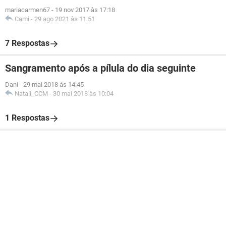
mariacarmen67
-
19 nov 2017 às 17:18
Cami
-
29 ago 2021 às 11:51
7 Respostas
Sangramento após a pílula do dia seguinte
Dani
-
29 mai 2018 às 14:45
Natali_CCM
-
30 mai 2018 às 10:04
1 Respostas