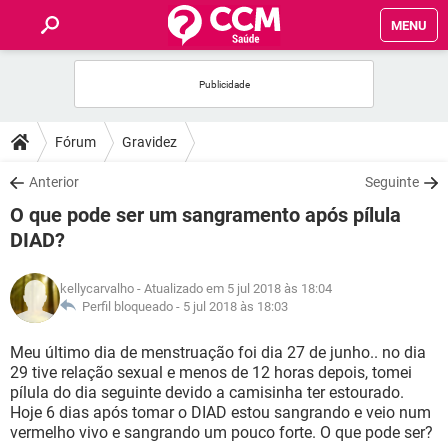
MENU
INÍCIO
FÓRUM
Fórum
Gravidez
SAÚDE
Anterior
Seguinte
O que pode ser um sangramento após pílula
FAMÍLIA
DIAD?
NUTRIÇÃO
kellycarvalho
- Atualizado em 5 jul 2018 às 18:04
Perfil bloqueado -
5 jul 2018 às 18:03
BEM-ESTAR
Meu último dia de menstruação foi dia 27 de junho.. no dia
29 tive relação sexual e menos de 12 horas depois, tomei
SEXUALIDADE
pílula do dia seguinte devido a camisinha ter estourado.
Hoje 6 dias após tomar o DIAD estou sangrando e veio num
vermelho vivo e sangrando um pouco forte. O que pode ser?
GLOSSÁRIO