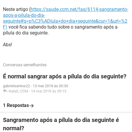
Neste artigo (
https://saude.ccm.net/faq/6114-sangramento-
apos-a-pilula-do-dia-
seguinte#q=p%C3%ADlula+do+dia+seguinte&cur=1&url=%2
F)
você fica sabendo tudo sobre o sangramento após a
pílula do dia seguinte.
Abs!
Conversas semelhantes
É normal sangrar após a pílula do dia seguinte?
gabrielsantos22
-
13 mai 2018 às 00:30
Natali_CCM
-
14 mai 2018 às 09:15
1 Respostas
Sangramento após a pílula do dia seguinte é
normal?