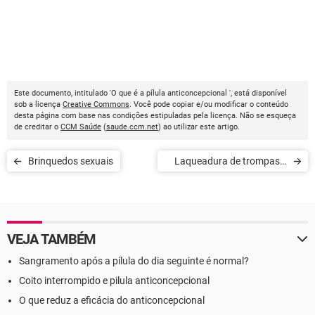
Este documento, intitulado 'O que é a pílula anticoncepcional ', está disponível
sob a licença
Creative Commons
. Você pode copiar e/ou modificar o conteúdo
desta página com base nas condições estipuladas pela licença. Não se esqueça
de creditar o
CCM Saúde
(
saude.ccm.net
) ao utilizar este artigo.
Brinquedos sexuais
Laqueadura de trompas e
vasectomia
VEJA TAMBÉM
Sangramento após a pílula do dia seguinte é normal?
Coito interrompido e pilula anticoncepcional
O que reduz a eficácia do anticoncepcional