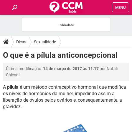
MENU
INÍCIO
FÓRUM
Dicas
Sexualidade
SAÚDE
O que é a pílula anticoncepcional
FAMÍLIA
Última modificação:
14 de março de 2017 às 11:17
por
Natali
Chiconi
.
NUTRIÇÃO
A
pílula
é um método contraceptivo hormonal que modifica
os níveis de hormônios da mulher, impedindo assim a
BEM-ESTAR
liberação de óvulos pelos ovários e, consequentemente, a
gravidez.
SEXUALIDADE
GLOSSÁRIO