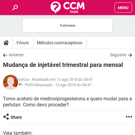
MENU
INÍCIO
FÓRUM
Fórum
Métodos contraceptivos
SAÚDE
Anterior
Seguinte
Mudança de injetável trimestral para mensal
FAMÍLIA
Valcia
- Atualizado em 13 ago 2018 às 08:47
NUTRIÇÃO
Perfil bloqueado -
13 ago 2018 às 08:47
Tomo acetato de medroxiprogesterona e quero mudar para a
BEM-ESTAR
perlutan. Como devo proceder?
SEXUALIDADE
Share
GLOSSÁRIO
Veja também: