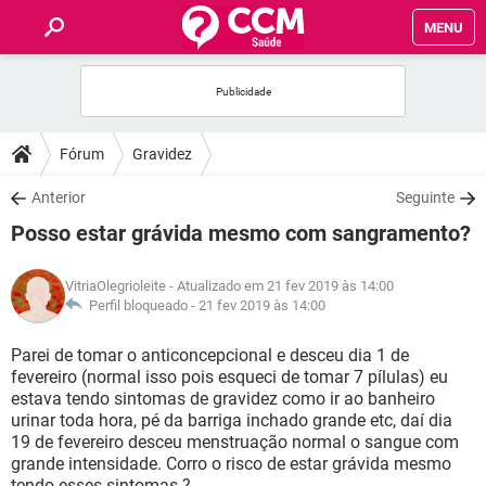
MENU
INÍCIO
FÓRUM
Fórum
Gravidez
SAÚDE
Anterior
Seguinte
Posso estar grávida mesmo com sangramento?
FAMÍLIA
VitriaOlegrioleite
- Atualizado em 21 fev 2019 às 14:00
NUTRIÇÃO
Perfil bloqueado -
21 fev 2019 às 14:00
Parei de tomar o anticoncepcional e desceu dia 1 de
BEM-ESTAR
fevereiro (normal isso pois esqueci de tomar 7 pílulas) eu
estava tendo sintomas de gravidez como ir ao banheiro
SEXUALIDADE
urinar toda hora, pé da barriga inchado grande etc, daí dia
19 de fevereiro desceu menstruação normal o sangue com
grande intensidade. Corro o risco de estar grávida mesmo
GLOSSÁRIO
tendo esses sintomas ?