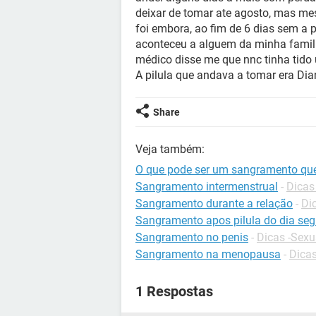
deixar de tomar ate agosto, mas m
foi embora, ao fim de 6 dias sem a 
aconteceu a alguem da minha famil
médico disse me que nnc tinha tido
A pilula que andava a tomar era Dia
Share
Veja também:
O que pode ser um sangramento qu
Sangramento intermenstrual
-
Dicas
Sangramento durante a relação
-
Di
Sangramento apos pilula do dia seg
Sangramento no penis
-
Dicas -Sexu
Sangramento na menopausa
-
Dicas
1 Respostas