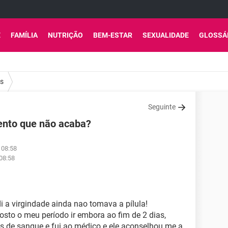
E
FAMÍLIA
NUTRIÇÃO
BEM-ESTAR
SEXUALIDADE
GLOSSÁ
os
Seguinte
ento que não acaba?
 08:58
 08:58
 a virgindade ainda nao tomava a pílula!
osto o meu período ir embora ao fim de 2 dias,
s de sangue e fui ao médico e ele aconselhou me a