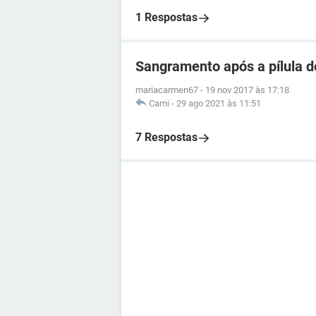
1 Respostas
Sangramento após a pílula d
mariacarmen67
-
19 nov 2017 às 17:18
Cami
-
29 ago 2021 às 11:51
7 Respostas