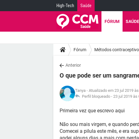
High-Tech
Saúde
FÓRUM
SAÚD
Fórum
Métodos contraceptiv
Anterior
O que pode ser um sangram
Tanya
- Atualizado em 23 jul 2019 às
Perfil bloqueado -
23 jul 2019 às
Primeira vez que escrevo aqui
Não sou mais virgem, e quando perdi
Comecei a pilula este mês, e era sup
andei alguns dias a mais com perda