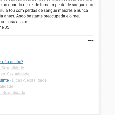
esmo quando deixei de tomar a perda de sangue nao
pilula tou com perdas de sangue maiores e nunca
ia antes. Ando bastante preocupada e o meu
 um caso assim.
ne 35
e não acaba?
 -Sexualidade
cas -Sexualidade
uinte
-
Dicas -Sexualidade
alidade
 -Sexualidade