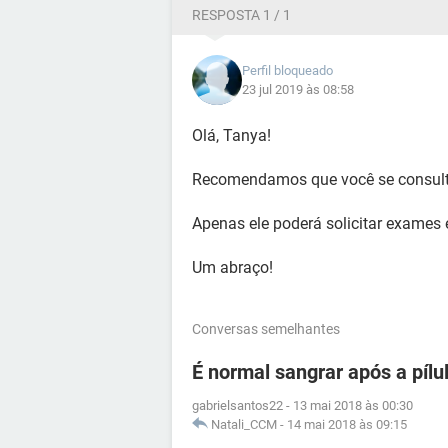
RESPOSTA 1 / 1
Perfil bloqueado
23 jul 2019 às 08:58
Olá, Tanya!
Recomendamos que você se consult
Apenas ele poderá solicitar exames 
Um abraço!
Conversas semelhantes
É normal sangrar após a pílu
gabrielsantos22
-
13 mai 2018 às 00:30
Natali_CCM
-
14 mai 2018 às 09:15