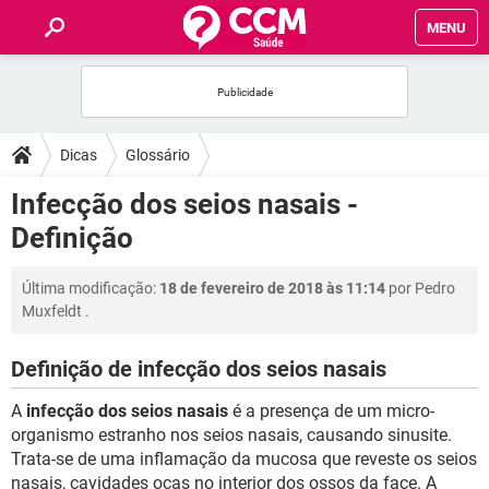
MENU
INÍCIO
FÓRUM
Dicas
Glossário
SAÚDE
Infecção dos seios nasais -
Definição
FAMÍLIA
Última modificação:
18 de fevereiro de 2018 às 11:14
por
Pedro
NUTRIÇÃO
Muxfeldt
.
BEM-ESTAR
Definição de infecção dos seios nasais
A
infecção dos seios nasais
é a presença de um micro-
SEXUALIDADE
organismo estranho nos seios nasais, causando sinusite.
Trata-se de uma inflamação da mucosa que reveste os seios
GLOSSÁRIO
nasais, cavidades ocas no interior dos ossos da face. A