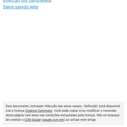
Infecção por gardnerella
Seios saindo leite
Este documento, intitulado 'Infecção dos seios nasais - Definição', está disponível
sob a licença
Creative Commons
. Você pode copiar e/ou modificar o conteúdo
desta página com base nas condições estipuladas pela licença. Não se esqueça
de creditar o
CCM Saúde
(
saude.ccm.net
) ao utilizar este artigo.