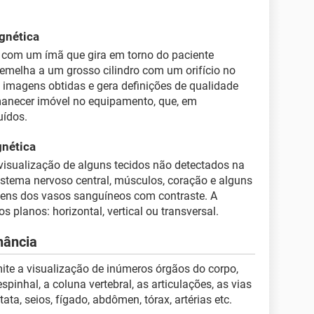
gnética
 com um ímã que gira em torno do paciente
semelha a um grosso cilindro com um orifício no
 imagens obtidas e gera definições de qualidade
rmanecer imóvel no equipamento, que, em
uídos.
nética
visualização de alguns tecidos não detectados na
sistema nervoso central, músculos, coração e alguns
agens dos vasos sanguíneos com contraste. A
s planos: horizontal, vertical ou transversal.
nância
te a visualização de inúmeros órgãos do corpo,
pinhal, a coluna vertebral, as articulações, as vias
stata, seios, fígado, abdômen, tórax, artérias etc.