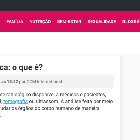
E
FAMÍLIA
NUTRIÇÃO
BEM-ESTAR
SEXUALIDADE
GLOSSÁ
a: o que é?
9 às 13:42
por
CCM International
.
 radiológico disponível a médicos e pacientes,
l,
tomografia
ou ultrassom. A análise feita por meio
studar os órgãos do corpo humano de maneira
.