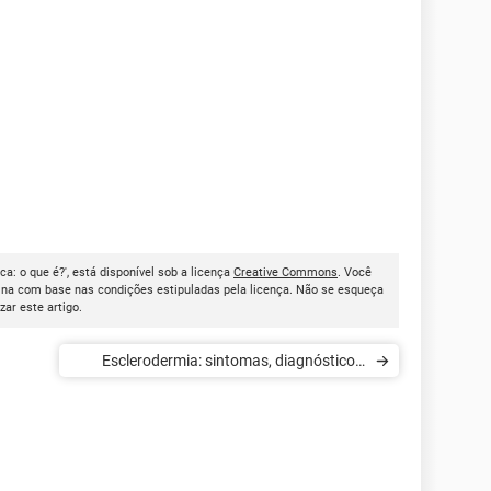
a: o que é?', está disponível sob a licença
Creative Commons
. Você
ina com base nas condições estipuladas pela licença. Não se esqueça
izar este artigo.
Esclerodermia: sintomas, diagnóstico e
tratamento