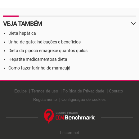
VEJA TAMBÉM
Dieta hepática
Unha-de-gato: indicações e benefícios
Dieta da pipoca emagrece quantos quilos
Hepatite medicamentosa dieta
Como fazer farinha de maracujá
Equipe
Termos de uso
Política de Privacidade
Contato
Regulamento
Configuração de cookies
br.ccm.net