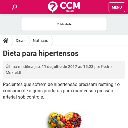
MENU
INÍCIO
FÓRUM
Dicas
Nutrição
SAÚDE
Dieta para hipertensos
FAMÍLIA
Última modificação:
11 de julho de 2017 às 15:23
por
Pedro
Muxfeldt
.
NUTRIÇÃO
Pacientes que sofrem de hipertensão precisam restringir o
consumo de alguns produtos para manter sua pressão
BEM-ESTAR
arterial sob controle.
SEXUALIDADE
GLOSSÁRIO