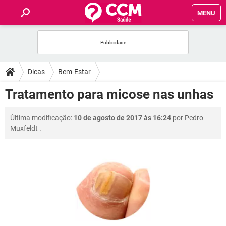
MENU
INÍCIO
FÓRUM
Dicas
Bem-Estar
SAÚDE
Tratamento para micose nas unhas
FAMÍLIA
Última modificação:
10 de agosto de 2017 às 16:24
por
Pedro
Muxfeldt
.
NUTRIÇÃO
BEM-ESTAR
SEXUALIDADE
GLOSSÁRIO