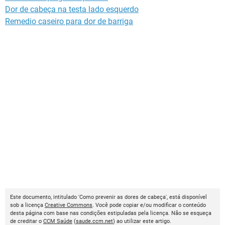
Dor de cabeça na testa lado esquerdo
Remedio caseiro para dor de barriga
Este documento, intitulado 'Como prevenir as dores de cabeça', está disponível
sob a licença
Creative Commons
. Você pode copiar e/ou modificar o conteúdo
desta página com base nas condições estipuladas pela licença. Não se esqueça
de creditar o
CCM Saúde
(
saude.ccm.net
) ao utilizar este artigo.