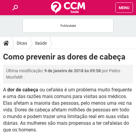
MENU
INÍCIO
FÓRUM
Dicas
Saúde
SAÚDE
Como prevenir as dores de cabeça
FAMÍLIA
Última modificação:
9 de janeiro de 2018 às 09:58
por
Pedro
Muxfeldt
.
NUTRIÇÃO
A
dor de cabeça
ou cefaleia é um problema muito frequente
e uma das razões mais comuns para visitas aos médicos.
BEM-ESTAR
Elas afetam a maioria das pessoas, pelo menos uma vez na
vida. Dores de cabeça afetam milhões de pessoas em todo
SEXUALIDADE
o mundo e podem trazer uma limitação real em suas vidas
diárias. As mulheres são mais propensas a ter cefaleias do
que os homens.
GLOSSÁRIO