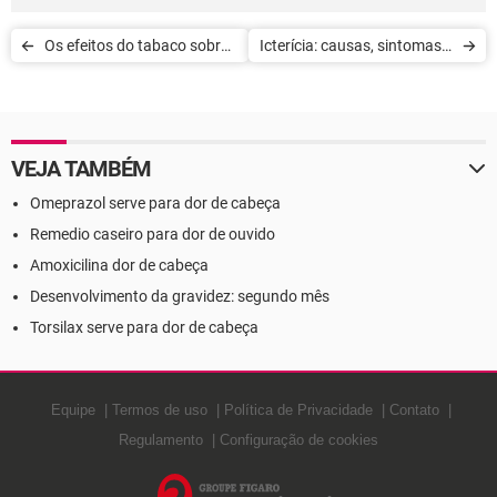
Os efeitos do tabaco sobre
Icterícia: causas, sintomas e
a saúde
tratamento
VEJA TAMBÉM
Omeprazol serve para dor de cabeça
Remedio caseiro para dor de ouvido
Amoxicilina dor de cabeça
Desenvolvimento da gravidez: segundo mês
Torsilax serve para dor de cabeça
Equipe
Termos de uso
Política de Privacidade
Contato
Regulamento
Configuração de cookies