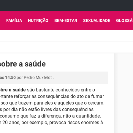
E
FAMÍLIA
NUTRIÇÃO
BEM-ESTAR
SEXUALIDADE
GLOSSÁ
sobre a saúde
às 14:50
por
Pedro Muxfeldt
.
obre a saúde
são bastante conhecidos entre o
ortante reforçar as consequências do ato de fumar
isco que trazem para eles e aqueles que o cercam.
por dia não estão livres das consequências
 consumo que faz a diferença, não a quantidade.
e 20 anos, por exemplo, provoca riscos enormes à