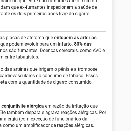
aior do que entre não-fumantes até o resto da
ndam que ex-fumantes inspecionem a saúde de
nte os dois primeiros anos livre do cigarro.
as placas de ateroma que
entopem as artérias
.
 que podem evoluir para um infarto.
80% das
nos são fumantes. Doenças cerebrais, como AVC e
 entre tabagistas.
 das artérias que irrigam o pênis e a trombose
 cardiovasculares do consumo de tabaco. Esses
reta
com a quantidade de cigarro consumido.
e conjuntivite alérgica
em razão da irritação que
. Ele também dispara e agrava reações alérgicas. Por
ar alergia (com exceção de funcionários da
a como um amplificador de reações alérgicas.