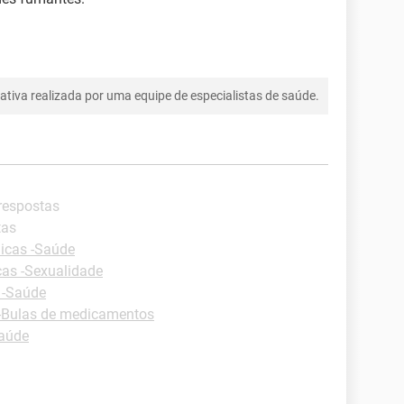
tiva realizada por uma equipe de especialistas de saúde.
 respostas
tas
icas -Saúde
cas -Sexualidade
 -Saúde
-Bulas de medicamentos
Saúde