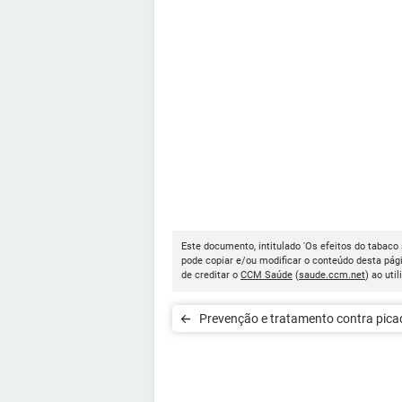
Este documento, intitulado 'Os efeitos do tabaco 
pode copiar e/ou modificar o conteúdo desta pág
de creditar o
CCM Saúde
(
saude.ccm.net
) ao util
Prevenção e tratamento contra pica
mosquitos