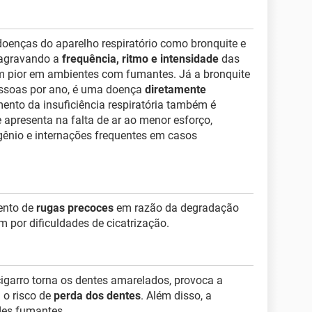
doenças do aparelho respiratório como bronquite e
 agravando a
frequência, ritmo e intensidade
das
m pior em ambientes com fumantes. Já a bronquite
essoas por ano, é uma doença
diretamente
nto da insuficiência respiratória também é
 apresenta na falta de ar ao menor esforço,
gênio e internações frequentes em casos
ento de
rugas precoces
em razão da degradação
m por dificuldades de cicatrização.
cigarro torna os dentes amarelados, provoca a
 o risco de
perda dos dentes
. Além disso, a
des fumantes.