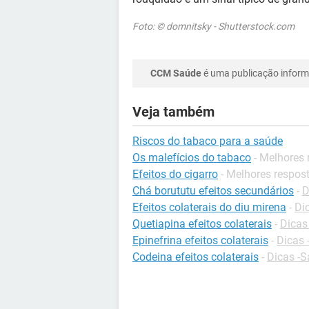
Foto: © domnitsky - Shutterstock.com
CCM Saúde
é uma publicação informa
Veja também
Riscos do tabaco para a saúde
Os malefícios do tabaco
- Melhores
Efeitos do cigarro
- Melhores respos
Chá borututu efeitos secundários
-
D
Efeitos colaterais do diu mirena
-
Di
Quetiapina efeitos colaterais
-
Dicas
Epinefrina efeitos colaterais
-
Dicas 
Codeina efeitos colaterais
-
Dicas -