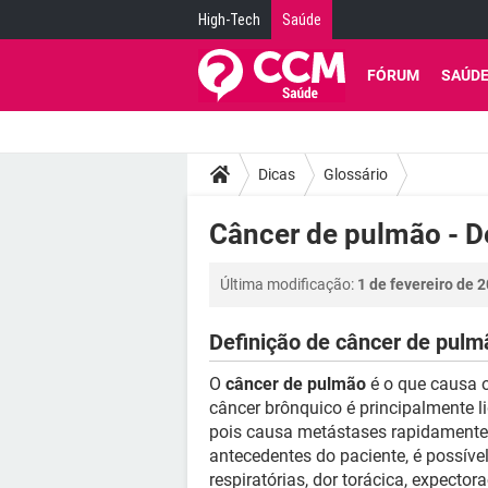
High-Tech
Saúde
FÓRUM
SAÚD
Dicas
Glossário
Câncer de pulmão - D
Última modificação:
1 de fevereiro de 
Definição de câncer de pulm
O
câncer de pulmão
é o que causa 
câncer brônquico é principalmente 
pois causa metástases rapidamente.
antecedentes do paciente, é possível
respiratórias, dor torácica, expect