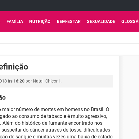
E
FAMÍLIA
NUTRIÇÃO
BEM-ESTAR
SEXUALIDADE
GLOSSÁ
efinição
2018 às 16:20
por
Natali Chiconi
.
ão
o maior número de mortes em homens no Brasil. O
ligado ao consumo de tabaco e é muito agressivo,
 Além do histórico de fumante encontrado nos
 suspeitar do câncer através de tosse, dificuldades
oração de sangue e muitas vezes uma baixa de estado