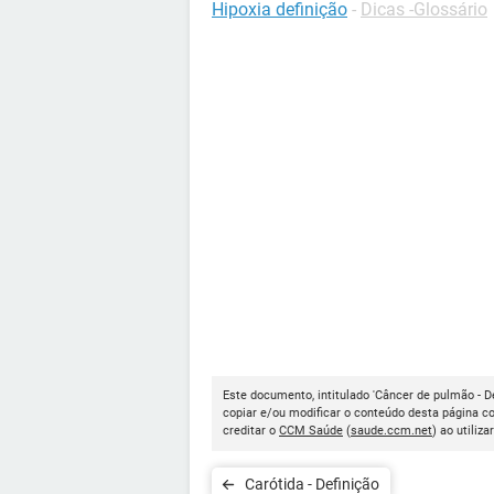
Hipoxia definição
-
Dicas -Glossário
Este documento, intitulado 'Câncer de pulmão - De
copiar e/ou modificar o conteúdo desta página c
creditar o
CCM Saúde
(
saude.ccm.net
) ao utiliza
Carótida - Definição