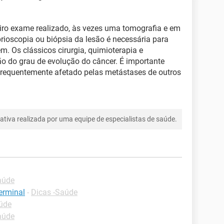
eiro exame realizado, às vezes uma tomografia e em
brioscopia ou biópsia da lesão é necessária para
em. Os clássicos cirurgia, quimioterapia e
ão do grau de evolução do câncer. É importante
frequentemente afetado pelas metástases de outros
tiva realizada por uma equipe de especialistas de saúde.
aúde
erminal
-
Dicas -Saúde
úde
aúde