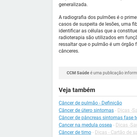
generalizada.
A radiografia dos pulmões é o prim
casos de suspeita de lesões, uma fi
identificar as células que a constitu
radioterapia são utilizados em funç
ressaltar que o pulmão é um órgão 
cânceres.
CCM Saúde
é uma publicação informa
Veja também
Câncer de pulmão - Definição
Câncer de útero sintomas
-
Dicas -S
Câncer de pâncreas sintomas fase t
Cancer na medula ossea
-
Dicas -Sa
Câncer de timo
-
Dicas - Cartão de s