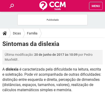
MENU
INÍCIO
FÓRUM
Dicas
Família
SAÚDE
Sintomas da dislexia
FAMÍLIA
Última modificação:
20 de junho de 2017 às 10:09
por
Pedro
Muxfeldt
.
NUTRIÇÃO
A
dislexia
é caracterizada pela dificuldade na leitura, escrita
e soletração. Pode vir acompanhada de outras dificuldades:
BEM-ESTAR
distinção entre esquerda e direita, percepção de dimensões
(distâncias, espaços, tamanhos, valores), realização de
SEXUALIDADE
cálculos matemáticos simples e memória.
GLOSSÁRIO