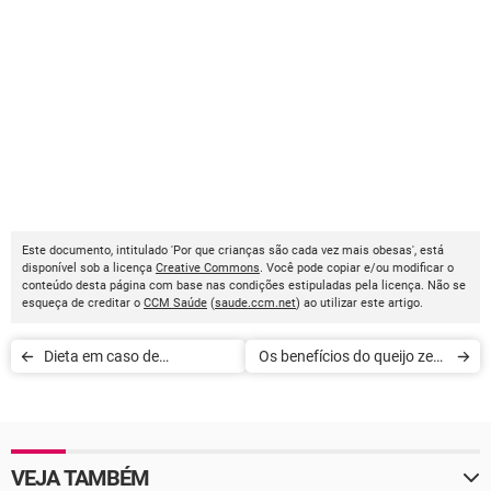
Este documento, intitulado 'Por que crianças são cada vez mais obesas', está
disponível sob a licença
Creative Commons
. Você pode copiar e/ou modificar o
conteúdo desta página com base nas condições estipuladas pela licença. Não se
esqueça de creditar o
CCM Saúde
(
saude.ccm.net
) ao utilizar este artigo.
Dieta em caso de
Os benefícios do queijo zero
insuficiência hepática
gordura
VEJA TAMBÉM