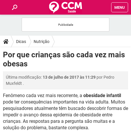
MENU
INÍCIO
FÓRUM
Dicas
Nutrição
SAÚDE
Por que crianças são cada vez mais
obesas
FAMÍLIA
Última modificação:
13 de julho de 2017 às 11:29
por
Pedro
NUTRIÇÃO
Muxfeldt
.
Fenômeno cada vez mais recorrente, a
obesidade infantil
BEM-ESTAR
pode ter consequências importantes na vida adulta. Muitos
pesquisadores atualmente têm buscado descobrir formas de
SEXUALIDADE
impedir o avanço dessa epidemia de obesidade entre
crianças. As respostas para a pergunta são muitas e a
GLOSSÁRIO
solução do problema, bastante complexa.