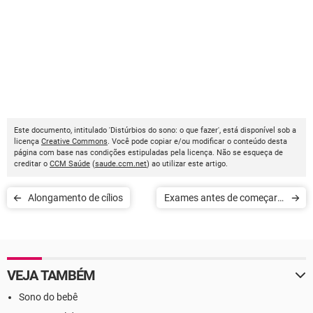
Este documento, intitulado 'Distúrbios do sono: o que fazer', está disponível sob a
licença
Creative Commons
. Você pode copiar e/ou modificar o conteúdo desta
página com base nas condições estipuladas pela licença. Não se esqueça de
creditar o
CCM Saúde
(
saude.ccm.net
) ao utilizar este artigo.
Alongamento de cílios
Exames antes de começar a
praticar esportes
VEJA TAMBÉM
Sono do bebê