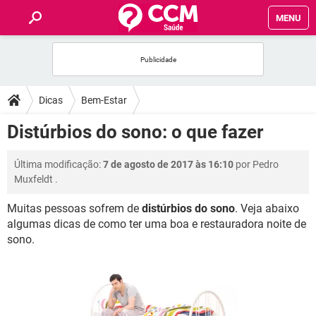
MENU
INÍCIO
FÓRUM
Dicas
Bem-Estar
SAÚDE
Distúrbios do sono: o que fazer
FAMÍLIA
Última modificação:
7 de agosto de 2017 às 16:10
por
Pedro
Muxfeldt
.
NUTRIÇÃO
Muitas pessoas sofrem de
distúrbios do sono
. Veja abaixo
algumas dicas de como ter uma boa e restauradora noite de
BEM-ESTAR
sono.
SEXUALIDADE
GLOSSÁRIO