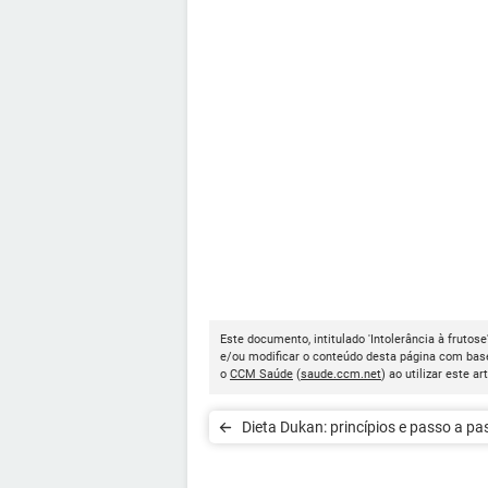
Este documento, intitulado 'Intolerância à frutose
e/ou modificar o conteúdo desta página com base
o
CCM Saúde
(
saude.ccm.net
) ao utilizar este ar
Dieta Dukan: princípios e passo a pa