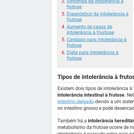
Sintomas da intolerância à
frutose
Diagnóstico da intolerância à
frutose
Aumento de casos de
intolerância à fructose
Cardápio para intolerância à
frutose
Dieta para intolerância à
frutose
Tipos de intolerância à fruto
Existem dois tipos de intolerância
intolerância intestinal à frutose
. Ne
intestino delgado
devido a um sistem
no intestino grosso e pode desencad
Também há a
intolerância hereditár
metabolismo da frutose ocorre de m
intolerância é passado pelos pais pa