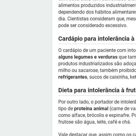
alimentos produzidos industrialme
dependendo dos hábitos alimentare
dia. Cientistas consideram que, me
pode ser considerado excessivo.
Cardápio para intolerância à
O cardápio de um paciente com into
alguns legumes e verduras
que tam
produtos industrializados são adoç
milho ou sacarose, também proibidos
refrigerantes
, sucos de caixinha, ke
Dieta para intolerância à fru
Por outro lado, o portador de intolerâ
tipo de
proteína animal
(carne de va
como alface, brócolis e espinafre. P
frutose são água, leite, café e chá.
Vale destacar que, assim como os ca