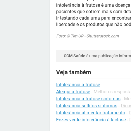
intolerância à frutose é uma doenç
pacientes que sofrem mais com det
ir testando cada uma para encontr
liberdade e os produtos que não po
Foto: © Tim UR - Shutterstock.com
CCM Saúde
é uma publicação informa
Veja também
Intolerancia a frutose
Alergia a frutose
- Melhores respost
Intolerancia a frutose sintomas
- Me
Intolerancia sulfitos síntomas
-
Dica
Intolerância alimentar tratamento
-
D
Fezes verde intolerância à lactose
-