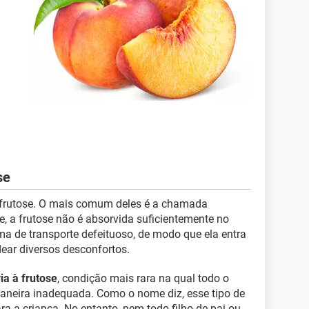
se
 à frutose. O mais comum deles é a chamada
le, a frutose não é absorvida suficientemente no
a de transporte defeituoso, de modo que ela entra
ear diversos desconfortos.
ia à frutose
, condição mais rara na qual todo o
aneira inadequada. Como o nome diz, esse tipo de
ra a criança. No entanto, nem todo filho de pai ou