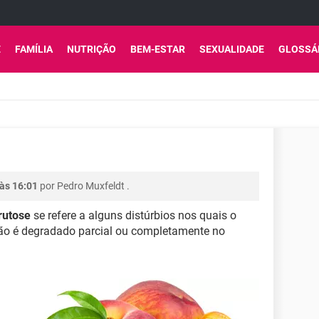
E
FAMÍLIA
NUTRIÇÃO
BEM-ESTAR
SEXUALIDADE
GLOSSÁ
 às 16:01
por
Pedro Muxfeldt
.
frutose
se refere a alguns distúrbios nos quais o
o não é degradado parcial ou completamente no