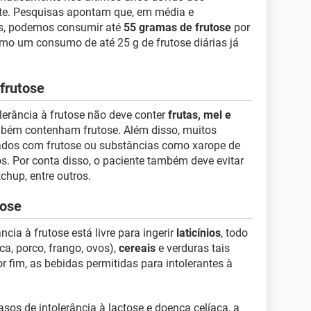
nte. Pesquisas apontam que, em média e
s, podemos consumir até
55 gramas de frutose
por
smo um consumo de até 25 g de frutose diárias já
 frutose
lerância à frutose não deve conter
frutas, mel e
bém contenham frutose. Além disso, muitos
ados com frutose ou substâncias como xarope de
. Por conta disso, o paciente também deve evitar
tchup, entre outros.
tose
ncia à frutose está livre para ingerir
laticínios
, todo
ca, porco, frango, ovos),
cereais
e verduras tais
or fim, as bebidas permitidas para intolerantes à
sos de intolerância à lactose e doença celíaca, a