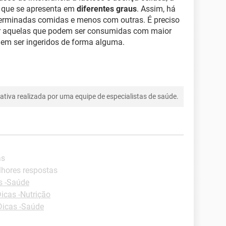
a que se apresenta em
diferentes graus
. Assim, há
erminadas comidas e menos com outras. É preciso
ar aquelas que podem ser consumidas com maior
dem ser ingeridos de forma alguma.
tiva realizada por uma equipe de especialistas de saúde.
as
lhores respostas
s -Saúde
icas -Nutrição
Dicas -Saúde