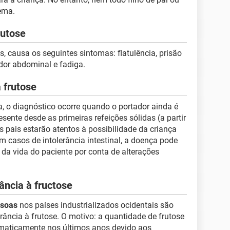
ema.
rutose
es, causa os seguintes sintomas: flatulência, prisão
 dor abdominal e fadiga.
à frutose
a, o diagnóstico ocorre quando o portador ainda é
ente desde as primeiras refeições sólidas (a partir
 pais estarão atentos à possibilidade da criança
 casos de intolerância intestinal, a doença pode
da vida do paciente por conta de alterações
ância à fructose
ssoas
nos países industrializados ocidentais são
rância à frutose. O motivo: a quantidade de frutose
maticamente nos últimos anos devido aos