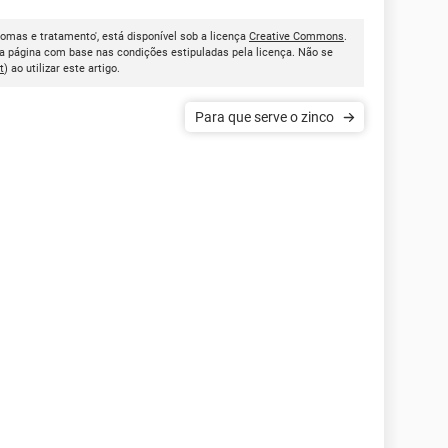
ntomas e tratamento', está disponível sob a licença
Creative Commons
.
a página com base nas condições estipuladas pela licença. Não se
t
) ao utilizar este artigo.
Para que serve o zinco