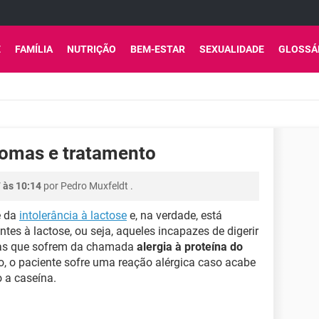
E
FAMÍLIA
NUTRIÇÃO
BEM-ESTAR
SEXUALIDADE
GLOSSÁ
ntomas e tratamento
7 às 10:14
por
Pedro Muxfeldt
.
e da
intolerância à lactose
e, na verdade, está
ntes à lactose, ou seja, aqueles incapazes de digerir
uelas que sofrem da chamada
alergia à proteína do
, o paciente sofre uma reação alérgica caso acabe
o a caseína.