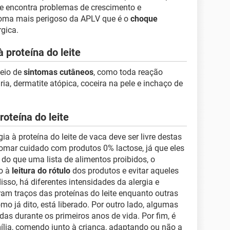
e encontra problemas de crescimento e
ntoma mais perigoso da APLV que é o
choque
gica.
 proteína do leite
eio de
sintomas cutâneos
, como toda reação
ria, dermatite atópica, coceira na pele e inchaço de
roteína do leite
ia à proteína do leite de vaca deve ser livre destas
 tomar cuidado com produtos 0% lactose, já que eles
do que uma lista de alimentos proibidos, o
to à
leitura do rótulo
dos produtos e evitar aqueles
sso, há diferentes intensidades da alergia e
am traços das proteínas do leite enquanto outras
omo já dito, está liberado. Por outro lado, algumas
as durante os primeiros anos de vida. Por fim, é
lia, comendo junto à criança, adaptando ou não a