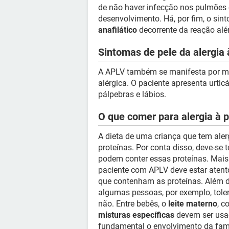
de não haver infecção nos pulmões 
desenvolvimento. Há, por fim, o si
anafilático
decorrente da reação alér
Sintomas de pele da alergia à
A APLV também se manifesta por m
alérgica. O paciente apresenta urticá
pálpebras e lábios.
O que comer para alergia à p
A dieta de uma criança que tem alerg
proteínas. Por conta disso, deve-se
podem conter essas proteínas. Mais 
paciente com APLV deve estar aten
que contenham as proteínas. Além di
algumas pessoas, por exemplo, toler
não. Entre bebês, o
leite materno
, c
misturas específicas
devem ser usad
fundamental o envolvimento da famí