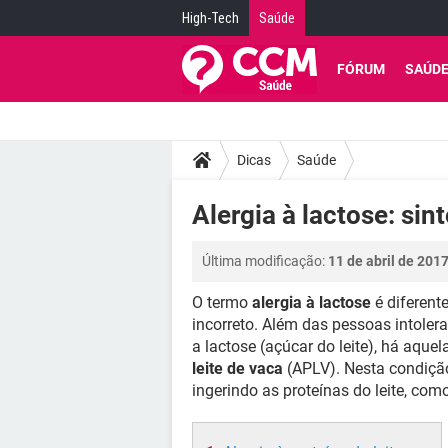
High-Tech
Saúde
FÓRUM
SAÚD
Dicas
Saúde
Alergia à lactose: si
Última modificação:
11 de abril de 201
O termo
alergia à lactose
é diferent
incorreto. Além das pessoas intolera
a lactose (açúcar do leite), há aq
leite de vaca
(APLV). Nesta condição
ingerindo as proteínas do leite, com