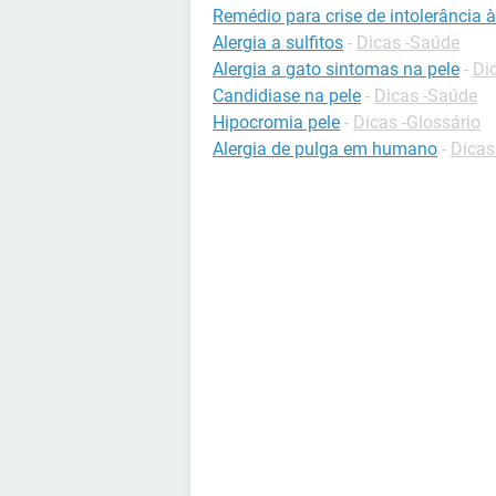
Remédio para crise de intolerância à
Alergia a sulfitos
-
Dicas -Saúde
Alergia a gato sintomas na pele
-
Di
Candidiase na pele
-
Dicas -Saúde
Hipocromia pele
-
Dicas -Glossário
Alergia de pulga em humano
-
Dicas