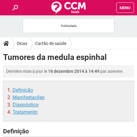
MENU
INÍCIO
FORUMS
Dicas
Cartão de saúde
SAÚDE
Tumores da medula espinhal
FAMÍLIA
Dernière mise à jour le
16 dezembro 2014 à 14:49
par
asevere
.
NUTRIÇÃO
Definição
Manifestações
BEM-ESTAR
Diagnóstico
Tratamento
SEXUALIDADE
Definição
GLOSSÁRIO