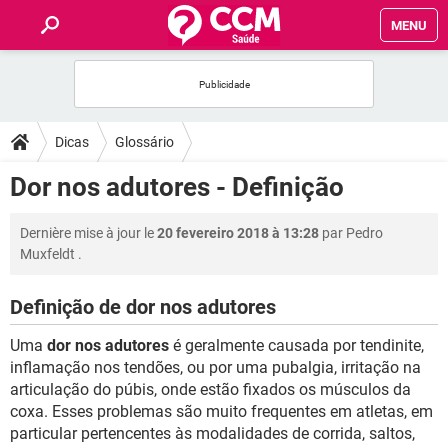
MENU
INÍCIO
FORUMS
Dicas
Glossário
SAÚDE
Dor nos adutores - Definição
FAMÍLIA
Dernière mise à jour le
20 fevereiro 2018 à 13:28
par
Pedro
Muxfeldt
.
NUTRIÇÃO
Definição de dor nos adutores
BEM-ESTAR
Uma
dor nos adutores
é geralmente causada por tendinite,
inflamação nos tendões, ou por uma pubalgia, irritação na
SEXUALIDADE
articulação do púbis, onde estão fixados os músculos da
coxa. Esses problemas são muito frequentes em atletas, em
particular pertencentes às modalidades de corrida, saltos,
GLOSSÁRIO