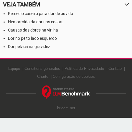
VEJA TAMBÉM
Remedio caseiro para dor de ouvido
Hemorroida da dor nas costas
Causas das dores na virilha
Dor no peito lado esquerdo
Dor pelvica na gravidez
Equipe
Conditions générales
Política de Privacidade
Contato
Charte
Configuração de cookies
br.ccm.net