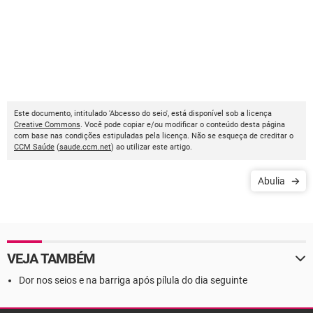
Este documento, intitulado 'Abcesso do seio', está disponível sob a licença
Creative Commons
. Você pode copiar e/ou modificar o conteúdo desta página
com base nas condições estipuladas pela licença. Não se esqueça de creditar o
CCM Saúde
(
saude.ccm.net
) ao utilizar este artigo.
Abulia
VEJA TAMBÉM
Dor nos seios e na barriga após pílula do dia seguinte