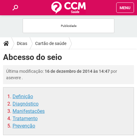
MENU
INÍCIO
FÓRUM
Dicas
Cartão de saúde
SAÚDE
Abcesso do seio
FAMÍLIA
Última modificação:
16 de dezembro de 2014 às 14:47
por
asevere
.
NUTRIÇÃO
Definição
BEM-ESTAR
Diagnóstico
Manifestações
SEXUALIDADE
Tratamento
Prevenção
GLOSSÁRIO