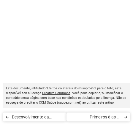
Este documento, intitulado 'Efeitos colaterais do misoprostol para o feto', está
disponível sob a licença
Creative Commons
. Você pode copiar e/ou modificar o
conteúdo desta página com base nas condições estipuladas pela licença. Não se
esqueça de creditar o
CCM Saúde
(
saude.ccm.net
) ao utilizar este artigo.
Desenvolvimento da
Primeiros dias de
gravidez: nono mês
recuperação de uma