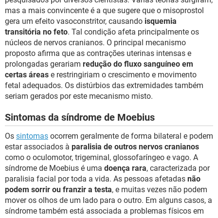
mas a mais convincente é a que sugere que o misoprostol
gera um efeito vasoconstritor, causando
isquemia
transitória no feto
. Tal condição afeta principalmente os
núcleos de nervos cranianos. O principal mecanismo
proposto afirma que as contrações uterinas intensas e
prolongadas gerariam
redução do fluxo sanguíneo em
certas áreas
e restringiriam o crescimento e movimento
fetal adequados. Os distúrbios das extremidades também
seriam gerados por este mecanismo misto.
Sintomas da síndrome de Moebius
Os
sintomas
ocorrem geralmente de forma bilateral e podem
estar associados à
paralisia de outros nervos cranianos
como o oculomotor, trigeminal, glossofaríngeo e vago. A
síndrome de Moebius é uma
doença rara
, caracterizada por
paralisia facial por toda a vida. As pessoas afetadas
não
podem sorrir ou franzir a testa
, e muitas vezes não podem
mover os olhos de um lado para o outro. Em alguns casos, a
síndrome também está associada a problemas físicos em