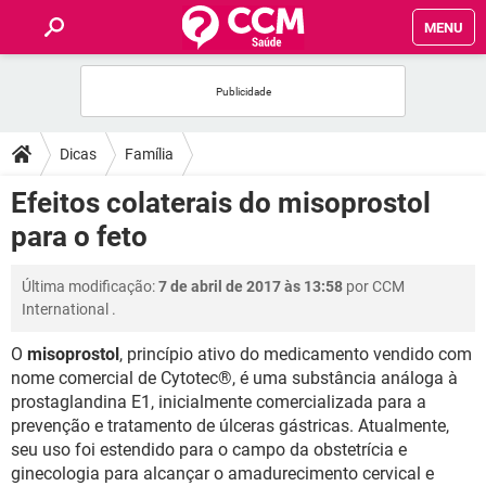
MENU
INÍCIO
FÓRUM
Dicas
Família
SAÚDE
Efeitos colaterais do misoprostol
para o feto
FAMÍLIA
Última modificação:
7 de abril de 2017 às 13:58
por
CCM
NUTRIÇÃO
International
.
O
misoprostol
, princípio ativo do medicamento vendido com
BEM-ESTAR
nome comercial de Cytotec®, é uma substância análoga à
prostaglandina E1, inicialmente comercializada para a
SEXUALIDADE
prevenção e tratamento de úlceras gástricas. Atualmente,
seu uso foi estendido para o campo da obstetrícia e
GLOSSÁRIO
ginecologia para alcançar o amadurecimento cervical e