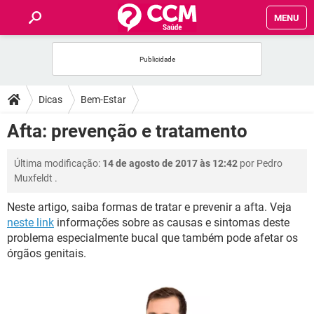
MENU
INÍCIO
FÓRUM
Dicas
Bem-Estar
SAÚDE
Afta: prevenção e tratamento
FAMÍLIA
Última modificação:
14 de agosto de 2017 às 12:42
por
Pedro
Muxfeldt
.
NUTRIÇÃO
Neste artigo, saiba formas de tratar e prevenir a afta. Veja
neste link
informações sobre as causas e sintomas deste
BEM-ESTAR
problema especialmente bucal que também pode afetar os
órgãos genitais.
SEXUALIDADE
GLOSSÁRIO