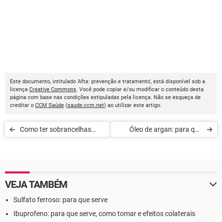
Este documento, intitulado 'Afta: prevenção e tratamento', está disponível sob a
licença
Creative Commons
. Você pode copiar e/ou modificar o conteúdo desta
página com base nas condições estipuladas pela licença. Não se esqueça de
creditar o
CCM Saúde
(
saude.ccm.net
) ao utilizar este artigo.
Como ter sobrancelhas
Óleo de argan: para que
perfeitas
serve
VEJA TAMBÉM
Sulfato ferroso: para que serve
Ibuprofeno: para que serve, como tomar e efeitos colaterais