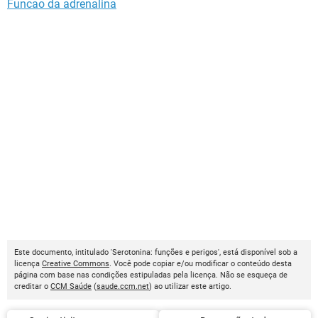
Funcao da adrenalina
Este documento, intitulado 'Serotonina: funções e perigos', está disponível sob a
licença
Creative Commons
. Você pode copiar e/ou modificar o conteúdo desta
página com base nas condições estipuladas pela licença. Não se esqueça de
creditar o
CCM Saúde
(
saude.ccm.net
) ao utilizar este artigo.