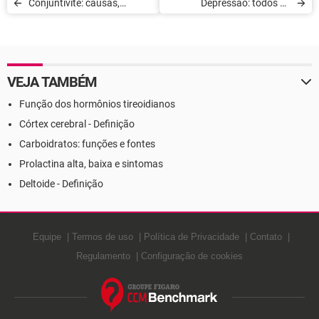
Conjuntivite: causas,
Depressão: todos os
sintomas e tratamento
sintomas
VEJA TAMBÉM
Função dos hormônios tireoidianos
Córtex cerebral - Definição
Carboidratos: funções e fontes
Prolactina alta, baixa e sintomas
Deltoide - Definição
Equipe
Termos de uso
Política de Privacidade
Contato
Regulamento
Configuração de cookies