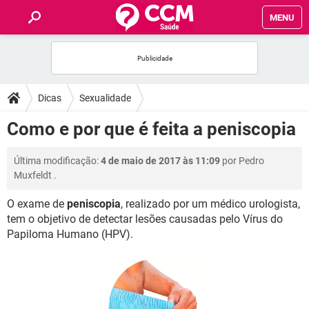
MENU
INÍCIO
FÓRUM
Dicas
Sexualidade
SAÚDE
Como e por que é feita a peniscopia
FAMÍLIA
Última modificação:
4 de maio de 2017 às 11:09
por
Pedro
Muxfeldt
.
NUTRIÇÃO
O exame de
peniscopia
, realizado por um médico urologista,
tem o objetivo de detectar lesões causadas pelo Vírus do
BEM-ESTAR
Papiloma Humano (HPV).
SEXUALIDADE
GLOSSÁRIO