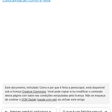
Lipocavitação como é feita
Este documento, intitulado 'Como e por que é feita a peniscopia', está disponível
sob a licença
Creative Commons
. Você pode copiar e/ou modificar o conteúdo
desta página com base nas condições estipuladas pela licença. Não se esqueça
de creditar o
CCM Saúde
(
saude.ccm.net
) ao utilizar este artigo.
Herpes genital: sintomas e
O que é um fetiche sexual