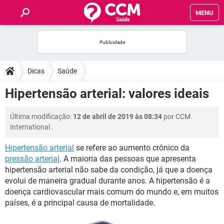
MENU
INÍCIO
FÓRUM
Dicas
Saúde
SAÚDE
Hipertensão arterial: valores ideais
FAMÍLIA
Última modificação:
12 de abril de 2019 às 08:34
por
CCM
International
.
NUTRIÇÃO
Hipertensão arterial
se refere ao aumento crônico da
pressão arterial
. A maioria das pessoas que apresenta
BEM-ESTAR
hipertensão arterial não sabe da condição, já que a doença
evolui de maneira gradual durante anos. A hipertensão é a
SEXUALIDADE
doença cardiovascular mais comum do mundo e, em muitos
países, é a principal causa de mortalidade.
GLOSSÁRIO