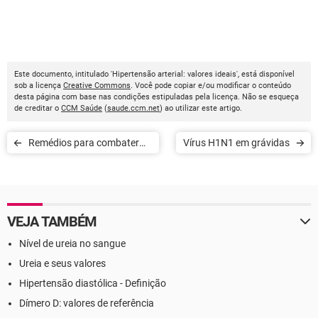
Este documento, intitulado 'Hipertensão arterial: valores ideais', está disponível
sob a licença
Creative Commons
. Você pode copiar e/ou modificar o conteúdo
desta página com base nas condições estipuladas pela licença. Não se esqueça
de creditar o
CCM Saúde
(
saude.ccm.net
) ao utilizar este artigo.
Remédios para combater
Vírus H1N1 em grávidas
infecção urinária
VEJA TAMBÉM
Nível de ureia no sangue
Ureia e seus valores
Hipertensão diastólica - Definição
Dímero D: valores de referência