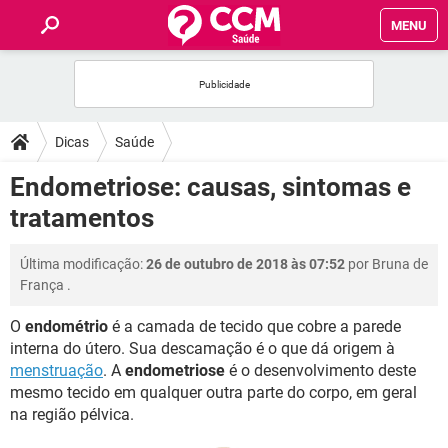
MENU
INÍCIO
FÓRUM
Dicas
Saúde
SAÚDE
Endometriose: causas, sintomas e
tratamentos
FAMÍLIA
Última modificação:
26 de outubro de 2018 às 07:52
por
Bruna de
NUTRIÇÃO
França
.
O
endométrio
é a camada de tecido que cobre a parede
BEM-ESTAR
interna do útero. Sua descamação é o que dá origem à
menstruação
. A
endometriose
é o desenvolvimento deste
SEXUALIDADE
mesmo tecido em qualquer outra parte do corpo, em geral
na região pélvica.
GLOSSÁRIO