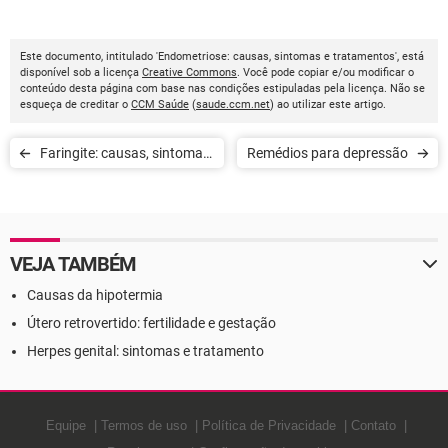
Este documento, intitulado 'Endometriose: causas, sintomas e tratamentos', está
disponível sob a licença
Creative Commons
. Você pode copiar e/ou modificar o
conteúdo desta página com base nas condições estipuladas pela licença. Não se
esqueça de creditar o
CCM Saúde
(
saude.ccm.net
) ao utilizar este artigo.
Faringite: causas, sintomas
Remédios para depressão
e tratamento
VEJA TAMBÉM
Causas da hipotermia
Útero retrovertido: fertilidade e gestação
Herpes genital: sintomas e tratamento
Equipe
Termos de uso
Política de Privacidade
Contato