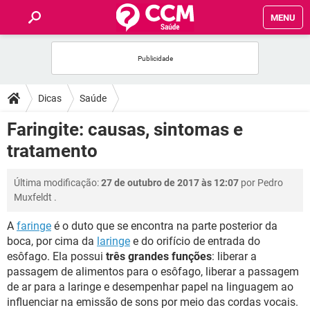
MENU
INÍCIO
FÓRUM
Dicas
Saúde
SAÚDE
Faringite: causas, sintomas e
tratamento
FAMÍLIA
Última modificação:
27 de outubro de 2017 às 12:07
por
Pedro
NUTRIÇÃO
Muxfeldt
.
A
faringe
é o duto que se encontra na parte posterior da
BEM-ESTAR
boca, por cima da
laringe
e do orifício de entrada do
esôfago. Ela possui
três grandes funções
: liberar a
SEXUALIDADE
passagem de alimentos para o esôfago, liberar a passagem
de ar para a laringe e desempenhar papel na linguagem ao
GLOSSÁRIO
influenciar na emissão de sons por meio das cordas vocais.