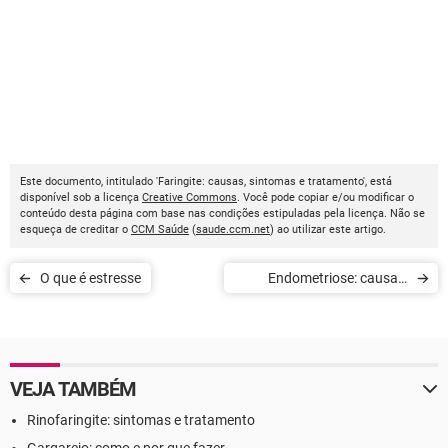
Este documento, intitulado 'Faringite: causas, sintomas e tratamento', está
disponível sob a licença
Creative Commons
. Você pode copiar e/ou modificar o
conteúdo desta página com base nas condições estipuladas pela licença. Não se
esqueça de creditar o
CCM Saúde
(
saude.ccm.net
) ao utilizar este artigo.
O que é estresse
Endometriose: causas,
sintomas e tratamentos
VEJA TAMBÉM
Rinofaringite: sintomas e tratamento