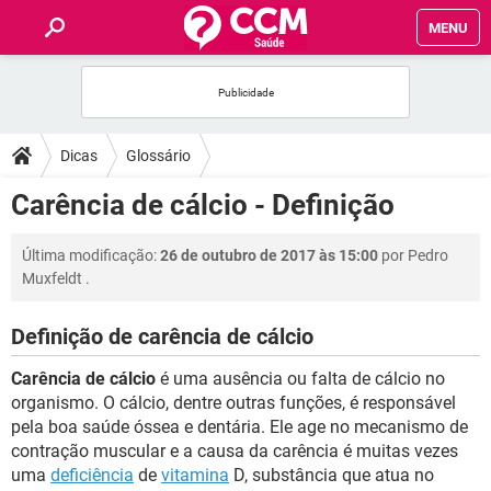
MENU
INÍCIO
FÓRUM
Dicas
Glossário
SAÚDE
Carência de cálcio - Definição
FAMÍLIA
Última modificação:
26 de outubro de 2017 às 15:00
por
Pedro
Muxfeldt
.
NUTRIÇÃO
Definição de carência de cálcio
BEM-ESTAR
Carência de cálcio
é uma ausência ou falta de cálcio no
organismo. O cálcio, dentre outras funções, é responsável
SEXUALIDADE
pela boa saúde óssea e dentária. Ele age no mecanismo de
contração muscular e a causa da carência é muitas vezes
uma
deficiência
de
vitamina
D, substância que atua no
GLOSSÁRIO