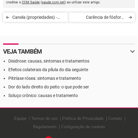
creditar o
CCM Saúde
(
saude.ccm.net
) ao utilizar este artigo.
Canela (propriedades) -
Carência de fósforo -
Definição
Definição
VEJA TAMBÉM
Disidrose: causas, sintomas e tratamentos
Efeitos colaterais da pílula do dia seguinte
Pitiríase rósea: sintomas e tratamento
Dor do lado direito do peito: o que pode ser
Soluço crônico: causas e tratamento
Equipe
Termos de uso
Política de Privacidade
Contato
Regulamento
Configuração de cookies