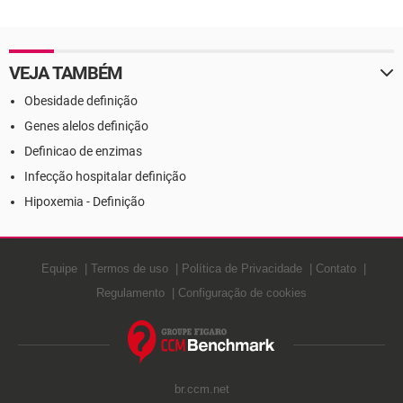
Definição
Definição
VEJA TAMBÉM
Obesidade definição
Genes alelos definição
Definicao de enzimas
Infecção hospitalar definição
Hipoxemia - Definição
Equipe
Termos de uso
Política de Privacidade
Contato
Regulamento
Configuração de cookies
br.ccm.net