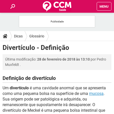
MENU
INÍCIO
FÓRUM
Dicas
Glossário
SAÚDE
Divertículo - Definição
FAMÍLIA
Última modificação:
28 de fevereiro de 2018 às 13:10
por
Pedro
Muxfeldt
.
NUTRIÇÃO
Definição de divertículo
BEM-ESTAR
Um
divertículo
é uma cavidade anormal que se apresenta
como uma pequena bolsa na superfície de uma
mucosa
.
SEXUALIDADE
Sua origem pode ser patológica e adquirida, ou
remanescente que supostamente irá desaparecer. O
divertículo de Meckel é uma pequena bolsa intestinal que
GLOSSÁRIO