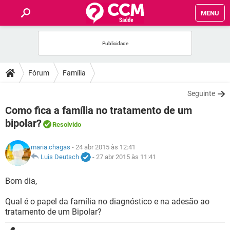
MENU
INÍCIO
FÓRUM
Fórum
Família
SAÚDE
Seguinte
Como fica a família no tratamento de um
FAMÍLIA
bipolar?
Resolvido
NUTRIÇÃO
maria.chagas
- 24 abr 2015 às 12:41
Luis Deutsch
-
27 abr 2015 às 11:41
BEM-ESTAR
Bom dia,
SEXUALIDADE
Qual é o papel da família no diagnóstico e na adesão ao
tratamento de um Bipolar?
GLOSSÁRIO