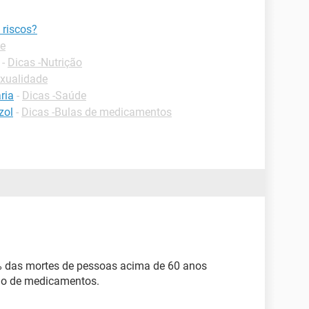
 riscos?
de
-
Dicas -Nutrição
exualidade
ria
-
Dicas -Saúde
zol
-
Dicas -Bulas de medicamentos
 das mortes de pessoas acima de 60 anos
do de medicamentos.