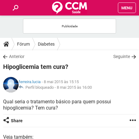
MENU
INÍCIO
FÓRUM
Fórum
Diabetes
SAÚDE
Anterior
Seguinte
Hipoglicemia tem cura?
FAMÍLIA
ferreira.lucia
- 8 mai 2015 às 15:15
NUTRIÇÃO
Perfil bloqueado -
8 mai 2015 às 16:00
Qual seria o tratamento básico para quem possui
BEM-ESTAR
hipoglicemia? Tem cura?
SEXUALIDADE
Share
GLOSSÁRIO
Veja também: