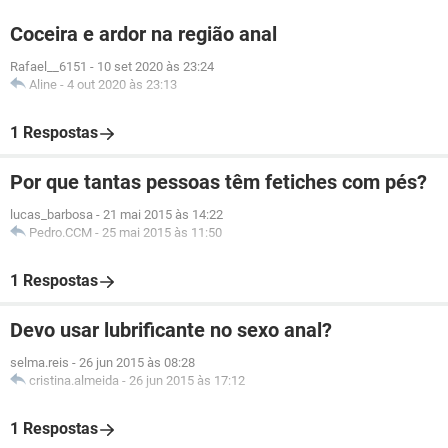
Coceira e ardor na região anal
Rafael__6151
-
10 set 2020 às 23:24
Aline
-
4 out 2020 às 23:13
1 Respostas
Por que tantas pessoas têm fetiches com pés?
lucas_barbosa
-
21 mai 2015 às 14:22
Pedro.CCM
-
25 mai 2015 às 11:50
1 Respostas
Devo usar lubrificante no sexo anal?
selma.reis
-
26 jun 2015 às 08:28
cristina.almeida
-
26 jun 2015 às 17:12
1 Respostas