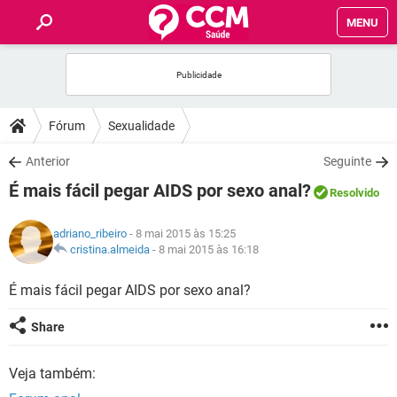
MENU
INÍCIO
FÓRUM
Fórum
Sexualidade
SAÚDE
Anterior
Seguinte
É mais fácil pegar AIDS por sexo anal?
Resolvido
FAMÍLIA
adriano_ribeiro
- 8 mai 2015 às 15:25
NUTRIÇÃO
cristina.almeida
-
8 mai 2015 às 16:18
É mais fácil pegar AIDS por sexo anal?
BEM-ESTAR
Share
SEXUALIDADE
Veja também:
GLOSSÁRIO