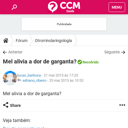
MENU
INÍCIO
FÓRUM
Fórum
Otrorrinolaringología
SAÚDE
Anterior
Seguinte
Mel alivia a dor de garganta?
Resolvido
FAMÍLIA
lucas_barbosa
- 21 mai 2015 às 17:25
NUTRIÇÃO
adriano_ribeiro
-
25 mai 2015 às 10:53
Mel alivia a dor de garganta?
BEM-ESTAR
Share
SEXUALIDADE
Veja também:
GLOSSÁRIO