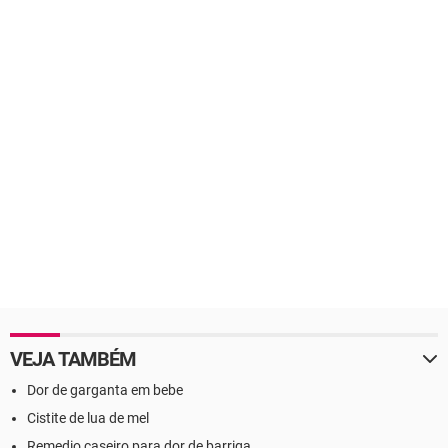
VEJA TAMBÉM
Dor de garganta em bebe
Cistite de lua de mel
Remedio caseiro para dor de barriga