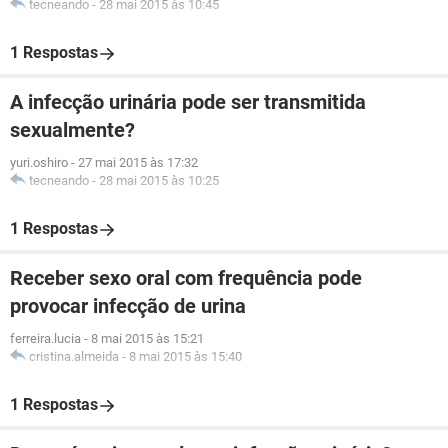
tecneando
-
28 mai 2015 às 10:45
1 Respostas
A infecção urinária pode ser transmitida
sexualmente?
yuri.oshiro
-
27 mai 2015 às 17:32
tecneando
-
28 mai 2015 às 10:25
1 Respostas
Receber sexo oral com frequência pode
provocar infecção de urina
ferreira.lucia
-
8 mai 2015 às 15:21
cristina.almeida
-
8 mai 2015 às 15:40
1 Respostas