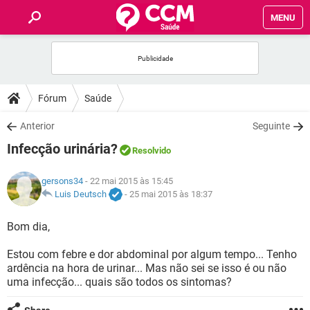
MENU
INÍCIO
FÓRUM
Fórum
Saúde
SAÚDE
Anterior
Seguinte
Infecção urinária?
Resolvido
FAMÍLIA
gersons34
- 22 mai 2015 às 15:45
NUTRIÇÃO
Luis Deutsch
-
25 mai 2015 às 18:37
Bom dia,
BEM-ESTAR
Estou com febre e dor abdominal por algum tempo... Tenho
SEXUALIDADE
ardência na hora de urinar... Mas não sei se isso é ou não
uma infecção... quais são todos os sintomas?
GLOSSÁRIO