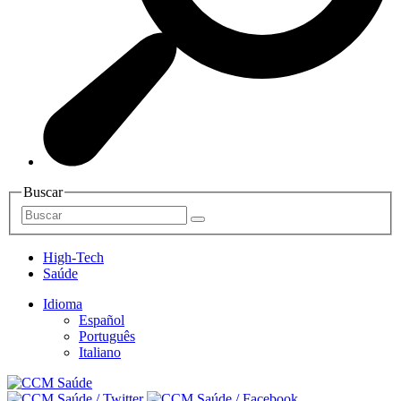
Buscar
High-Tech
Saúde
Idioma
Español
Português
Italiano