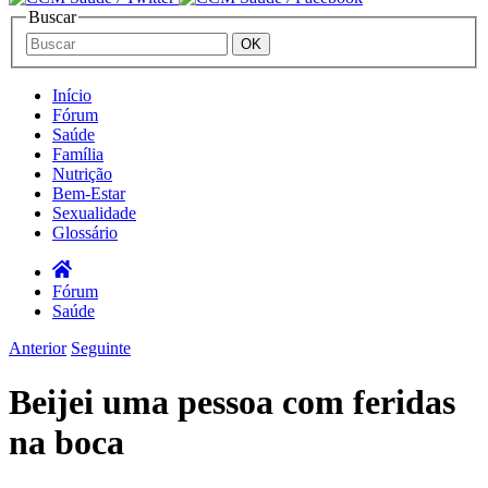
Buscar
Início
Fórum
Saúde
Família
Nutrição
Bem-Estar
Sexualidade
Glossário
Fórum
Saúde
Anterior
Seguinte
Beijei uma pessoa com feridas
na boca