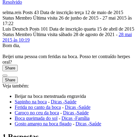
Resolvido
selma.reis
Posts
43
Data de inscrição
terça 12 de maio de 2015
Status
Membro
Última visita
26 de junho de 2015
- 27 mai 2015 às
17:22
Luis Deutsch
Posts
101
Data de inscrição
quarta 15 de abril de 2015
Status
Membro
Última visita
sábado 28 de agosto de 2021
-
28 mai
2015 às 10:19
Bom dia,
Beijei uma pessoa com feridas na boca. Posso ter contraído herpes
oral?
Share
Share
Veja também:
Beijar na boca menstruada engravida
Sapinho na boca
-
Dicas -Saúde
Ferida no canto da boca
-
Dicas -Saúde
Caroço no ceu da boca
-
Dicas -Saúde
Boca queimada do sol
-
Dicas -Família
Gosto amargo na boca fígado
-
Dicas -Saúde
1 Respostas