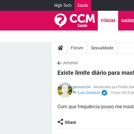
High-Tech
Saúde
FÓRUM
SAÚD
Fórum
Sexualidade
Anterior
Existe limite diário para ma
gersons34
- Atualizado por Pedro.S
Luis Deutsch
-
10 jun 2015 à
Com que frequência posso me mast
Share