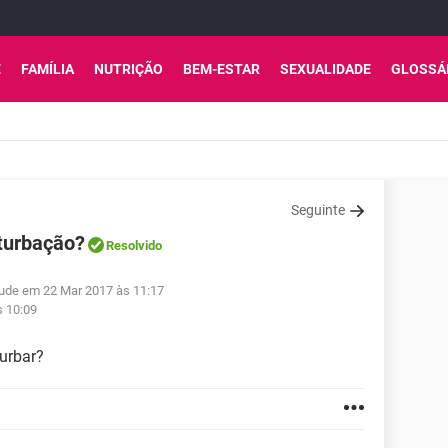
E
FAMÍLIA
NUTRIÇÃO
BEM-ESTAR
SEXUALIDADE
GLOSSÁ
Seguinte
sturbação?
Resolvido
aude em 22 Mar 2017 às 11:17
s 10:09
urbar?