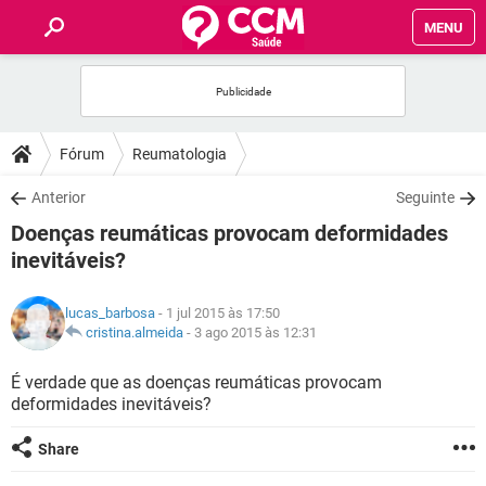
MENU
INÍCIO
FÓRUM
Fórum
Reumatologia
SAÚDE
Anterior
Seguinte
Doenças reumáticas provocam deformidades
FAMÍLIA
inevitáveis?
NUTRIÇÃO
lucas_barbosa
- 1 jul 2015 às 17:50
cristina.almeida
-
3 ago 2015 às 12:31
BEM-ESTAR
É verdade que as doenças reumáticas provocam
deformidades inevitáveis?
SEXUALIDADE
Share
GLOSSÁRIO