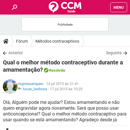
MENU
INÍCIO
FÓRUM
Fórum
Métodos contraceptivos
SAÚDE
Anterior
Seguinte
Qual o melhor método contraceptivo durante a
FAMÍLIA
amamentação?
Resolvido
NUTRIÇÃO
virginiasampaio
- 14 jul 2015 às 21:41
lucas_barbosa
-
17 jul 2015 às 10:25
BEM-ESTAR
Olá, Alguém pode me ajudar? Estou amamentando e não
quero engravidar agora novamente. Será que posso usar
SEXUALIDADE
anticoncepcional? Qual o melhor método contraceptivo para
usar quando se está amamentando? Agradeço desde já
GLOSSÁRIO