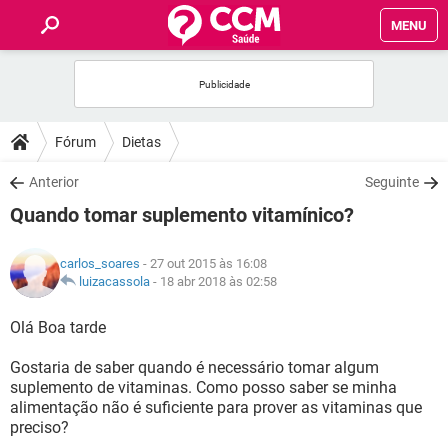
MENU
INÍCIO
FÓRUM
Fórum
Dietas
SAÚDE
Anterior
Seguinte
Quando tomar suplemento vitamínico?
FAMÍLIA
carlos_soares
- 27 out 2015 às 16:08
NUTRIÇÃO
luizacassola
-
18 abr 2018 às 02:58
Olá Boa tarde
BEM-ESTAR
Gostaria de saber quando é necessário tomar algum
SEXUALIDADE
suplemento de vitaminas. Como posso saber se minha
alimentação não é suficiente para prover as vitaminas que
preciso?
GLOSSÁRIO