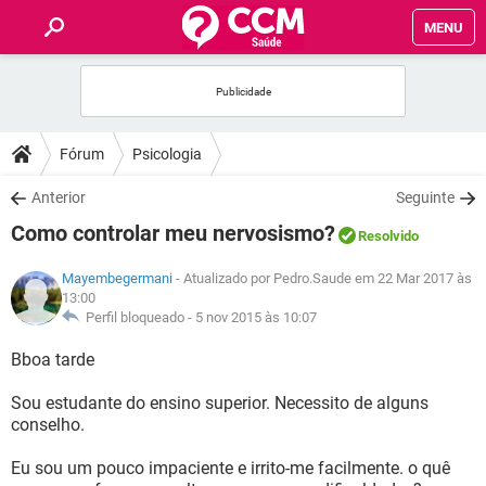
MENU
INÍCIO
FÓRUM
Fórum
Psicologia
SAÚDE
Anterior
Seguinte
Como controlar meu nervosismo?
Resolvido
FAMÍLIA
Mayembegermani
- Atualizado por Pedro.Saude em 22 Mar 2017 às
13:00
NUTRIÇÃO
Perfil bloqueado -
5 nov 2015 às 10:07
Bboa tarde
BEM-ESTAR
Sou estudante do ensino superior. Necessito de alguns
SEXUALIDADE
conselho.
Eu sou um pouco impaciente e irrito-me facilmente. o quê
GLOSSÁRIO