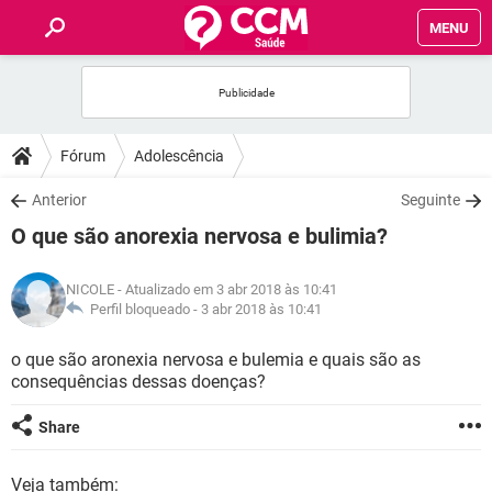
MENU
INÍCIO
FÓRUM
Fórum
Adolescência
SAÚDE
Anterior
Seguinte
O que são anorexia nervosa e bulimia?
FAMÍLIA
NICOLE
- Atualizado em 3 abr 2018 às 10:41
NUTRIÇÃO
Perfil bloqueado -
3 abr 2018 às 10:41
o que são aronexia nervosa e bulemia e quais são as
BEM-ESTAR
consequências dessas doenças?
SEXUALIDADE
Share
GLOSSÁRIO
Veja também: