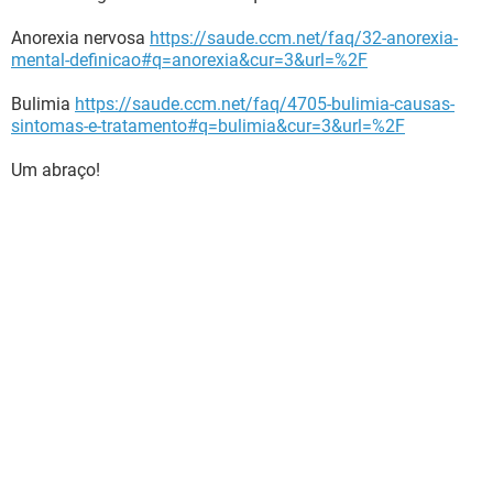
Anorexia nervosa
https://saude.ccm.net/faq/32-anorexia-
mental-definicao#q=anorexia&cur=3&url=%2F
Bulimia
https://saude.ccm.net/faq/4705-bulimia-causas-
sintomas-e-tratamento#q=bulimia&cur=3&url=%2F
Um abraço!