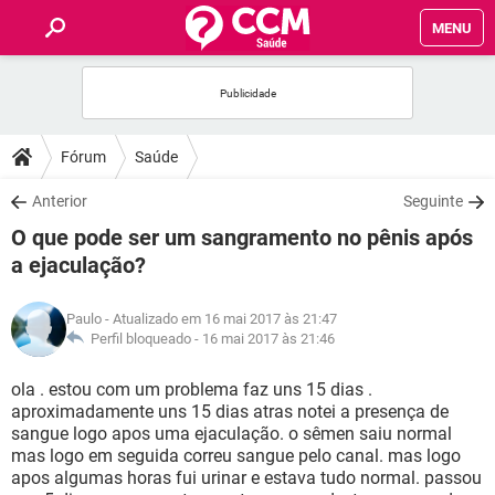
MENU
INÍCIO
FÓRUM
Fórum
Saúde
SAÚDE
Anterior
Seguinte
O que pode ser um sangramento no pênis após
FAMÍLIA
a ejaculação?
NUTRIÇÃO
Paulo
- Atualizado em 16 mai 2017 às 21:47
Perfil bloqueado -
16 mai 2017 às 21:46
BEM-ESTAR
ola . estou com um problema faz uns 15 dias .
aproximadamente uns 15 dias atras notei a presença de
SEXUALIDADE
sangue logo apos uma ejaculação. o sêmen saiu normal
mas logo em seguida correu sangue pelo canal. mas logo
apos algumas horas fui urinar e estava tudo normal. passou
GLOSSÁRIO