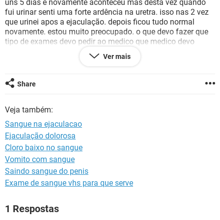
uns 5 dias e novamente aconteceu mas desta vez quando
fui urinar senti uma forte ardência na uretra. isso nas 2 vez
que urinei apos a ejaculação. depois ficou tudo normal
novamente. estou muito preocupado. o que devo fazer que
tipo de exames devo pedir ao medico que medico devo
procurar. E devo me preocupar tenho 32 anos sempre fui
Ver mais
muito saudável, sou cuidadoso com alimentação e pratico
exercícios físicos diariamente. não tomo nenhuma
medicação. porem entre meus 24 ate 28 anos tomei muitos
Share
tipos de suplementos para academia. incluindo uso de pré
hormonais.
Veja também:
Sangue na ejaculacao
Ejaculação dolorosa
Cloro baixo no sangue
Vomito com sangue
Saindo sangue do penis
Exame de sangue vhs para que serve
1 Respostas